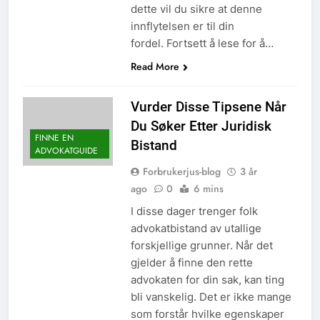
dette vil du sikre at denne
innflytelsen er til din
fordel. Fortsett å lese for å…
Read More
Vurder Disse Tipsene Når
Du Søker Etter Juridisk
FINNE EN
Bistand
ADVOKATGUIDE
Forbrukerjus-blog
3 år
ago
0
6 mins
I disse dager trenger folk
advokatbistand av utallige
forskjellige grunner. Når det
gjelder å finne den rette
advokaten for din sak, kan ting
bli vanskelig. Det er ikke mange
som forstår hvilke egenskaper