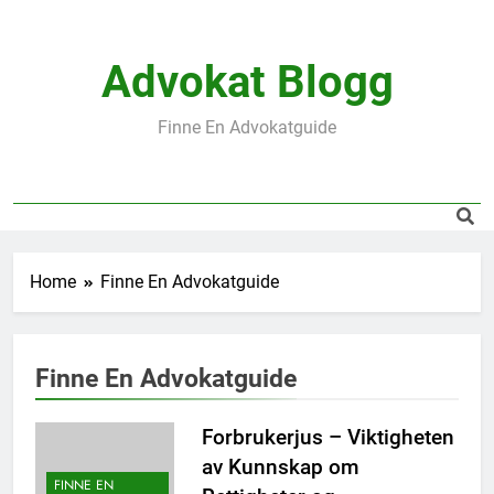
Skip
to
content
Advokat Blogg
Finne En Advokatguide
Home
Finne En Advokatguide
Finne En Advokatguide
Forbrukerjus – Viktigheten
av Kunnskap om
FINNE EN