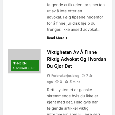
følgende artikkelen tar smerten
ut av å lete etter en
advokat. Følg tipsene nedenfor
for å finne juridisk hjelp du
trenger. Ikke ansett advokat…
Read More
Viktigheten Av Å Finne
Riktig Advokat Og Hvordan
FINNE EN
Du Gjør Det
ADVOKATGUIDE
Forbrukerjus-blog
7 år
ago
0
5 mins
Rettssystemet er ganske
skremmende hvis du ikke er
kjent med det. Heldigvis har
følgende artikkel viktig
informasjon som vil lære deg