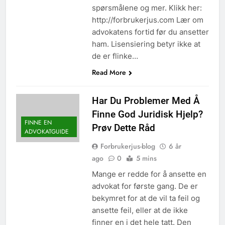
spørsmålene og mer. Klikk her:
http://forbrukerjus.com Lær om
advokatens fortid før du ansetter
ham. Lisensiering betyr ikke at
de er flinke…
Read More
Har Du Problemer Med Å
Finne God Juridisk Hjelp?
FINNE EN
Prøv Dette Råd
ADVOKATGUIDE
Forbrukerjus-blog
6 år
ago
0
5 mins
Mange er redde for å ansette en
advokat for første gang. De er
bekymret for at de vil ta feil og
ansette feil, eller at de ikke
finner en i det hele tatt. Den