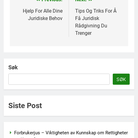
Innleggsnavigasjon
Hjelp For Alle Dine
Tips Og Triks For Å
Juridiske Behov
Få Juridisk
Rådgivning Du
Trenger
Søk
SØK
Siste Post
Forbrukerjus – Viktigheten av Kunnskap om Rettigheter